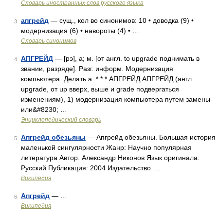
Словарь иностранных слов русского языка
апгрейд
— сущ., кол во синонимов: 10 • доводка (9) •
3
модернизация (6) • навороты (4) • …
Словарь синонимов
АПГРЕЙД
— [рэ], а; м. [от англ. to upgrade поднимать в
4
звании, разряде]. Разг. информ. Модернизация
компьютера. Делать а. * * * АПГРЕЙД АПГРЕЙД (англ.
upgrade, от up вверх, выше и grade подвергаться
изменениям), 1) модернизация компьютера путем замены
или&#8230; …
Энциклопедический словарь
Апгрейд обезьяны
— Апгрейд обезьяны. Большая история
5
маленькой сингулярности Жанр: Научно популярная
литература Автор: Александр Никонов Язык оригинала:
Русский Публикация: 2004 Издательство …
Википедия
Апгрейд
— …
6
Википедия