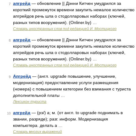
апгрейд
— обновление || Дэнни Китчен умудрился за
7
короткий промежуток времени закупить немалое количество
апгрейдов речь шла о стодолларовых наборах (ключей,
разных типов вооружения). (Onliner.by) …
Словарь иностранных слов под редакцией И. Мостицкого
апгрейд
— обновление || Дэнни Китчен умудрился за
8
короткий промежуток времени закупить немалое количество
апгрейдов речь шла о стодолларовых наборах (ключей,
разных типов вооружения). (Onliner.by) …
Словарь иностранных слов под редакцией И. Мостицкого
Апгрейд
— (англ. upgrade повышение, улучшение,
9
модернизация) предоставление услуги размещения
(номера) с повышением категории без взимания с туриста
дополнительной платы …
Лексикон туриста
апгрейд
— (рэ/) а; м. (от англ. to upgrade поднимать в
10
звании, разряде); разг. информ. Модернизация
компьютера. делать а …
Словарь многих выражений